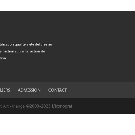
tification qualité a été délivrée au
de l'action suivante: action de
tion.
LIERS
ADMISSION
CONTACT
ept Art -Manga
©2003-2023 L'iconograf