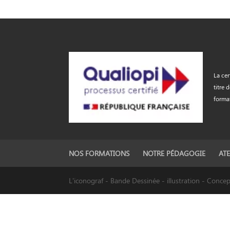
La cer
titre 
forma
NOS FORMATIONS
NOTRE PÉDAGOGIE
ATE
L'iconograf - Bande Dessinée - illustration - Conc