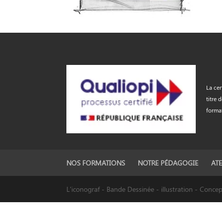
La cer
titre 
forma
NOS FORMATIONS
NOTRE PÉDAGOGIE
ATE
L'iconograf - Bande Dessinée - illustration - Conc