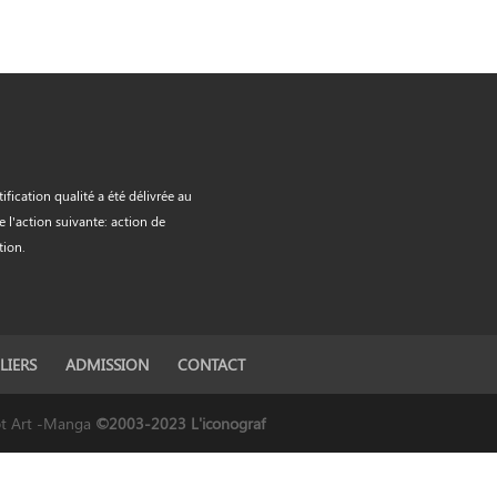
tification qualité a été délivrée au
de l'action suivante: action de
tion.
LIERS
ADMISSION
CONTACT
ept Art -Manga
©2003-2023 L'iconograf