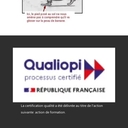
La certification qualité a été délivrée au titre de l'action
suivante: action de formation.