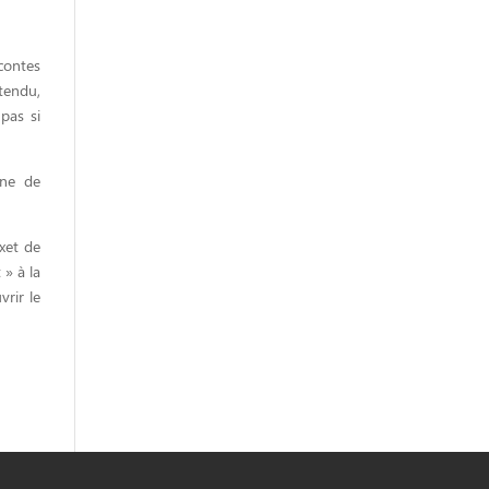
contes
tendu,
pas si
ine de
xet de
 » à la
vrir le