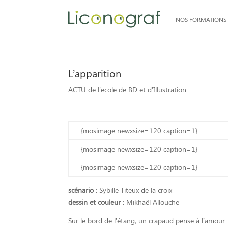
NOS FORMATIONS
L’apparition
ACTU de l'ecole de BD et d'Illustration
{mosimage newxsize=120 caption=1}
{mosimage newxsize=120 caption=1}
{mosimage newxsize=120 caption=1}
scénario :
Sybille Titeux de la croix
dessin et couleur :
Mikhaël Allouche
Sur le bord de l’étang, un crapaud pense à l’amour. 