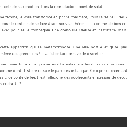
st celle de sa condition. Hors la reproduction, point de salut!
une femme, le voilà transformé en prince charmant, vous savez celui des 
s pour le conteur de se faire à son nouveau héros… Et comme de bien en
 avec pour seule compagnie, une grenouille râleuse et insatisfaite, mais 
cette apparition qui l’a métamorphosé. Une ville hostile et grise, ple
ême des grenouilles ! Il va falloir faire preuve de discrétion.
lorent avec humour et poésie les différentes facettes du rapport amoureu
omme dont l’histoire retrace le parcours initiatique. Ce « prince charmant
asard de conte de fée. Il est l’allégorie des adolescents empressés de décou
iendra-t-il?