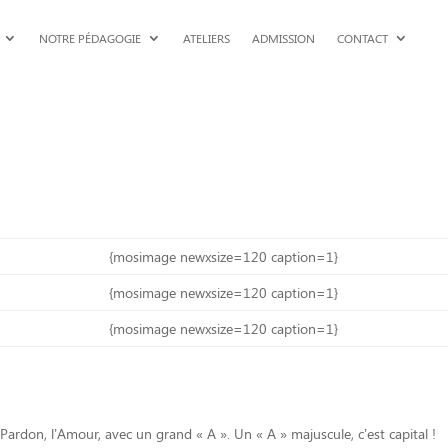
NOTRE PÉDAGOGIE
ATELIERS
ADMISSION
CONTACT
{mosimage newxsize=120 caption=1}
{mosimage newxsize=120 caption=1}
{mosimage newxsize=120 caption=1}
Pardon, l’Amour, avec un grand « A ». Un « A » majuscule, c’est capital !