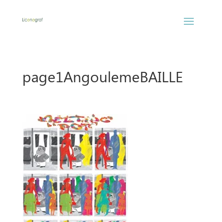
page1AngoulemeBAILLE