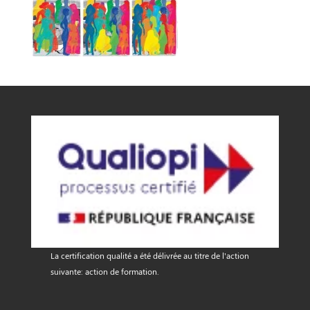
La certification qualité a été délivrée au titre de l'action
suivante: action de formation.