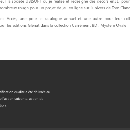
teur la société UBISOFT où je réalise et redesigne des décors en3D pour 
nombreux rough pour un projet de jeu en ligne sur l’univers de Tom Clanc
ons Accés, une pour le catalogue annuel et une autre pour leur coll
r les éditions Glénat dans la collection Carrément BD : Mystere Ovale
tification qualité a été délivrée au
de l'action suivante: action de
tion.