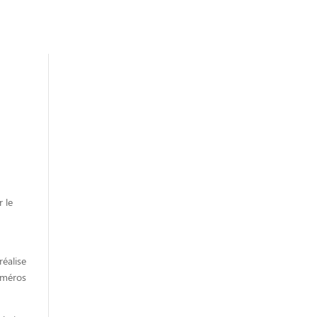
 le
réalise
uméros