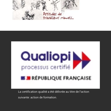
La certification qualité a été délivrée au titre de l'action
suivante: action de formation.