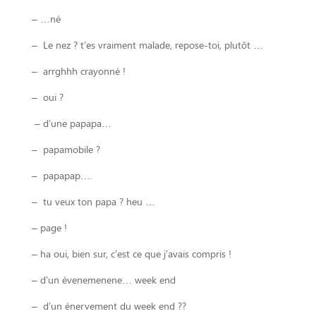
– …né
– Le nez ? t’es vraiment malade, repose-toi, plutôt …
– arrghhh crayonné !
– oui ?
– d’une papapa…
– papamobile ?
– papapap….
– tu veux ton papa ? heu …
– page !
– ha oui, bien sur, c’est ce que j’avais compris !
– d’un évenemenene… week end
– d’un énervement du week end ??