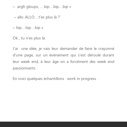
– argh gloups, …bip…bip…bip «
– allo..ALLO…t’es plus là ?’
– bip…bip…bip «
Ok , tu n’es plus là.
J’ai une idée, je vais leur demander de faire le crayonné
d’une page, sur un évènement qui s’est déroulé durant
leur week end, à leur âge on a forcément des week end
passionnants :
En voici quelques échantillons : work in progress .