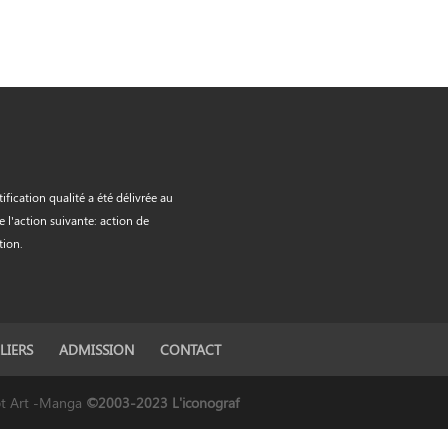
tification qualité a été délivrée au
de l'action suivante: action de
tion.
LIERS
ADMISSION
CONTACT
ept Art -Manga
©2003-2023 L'iconograf