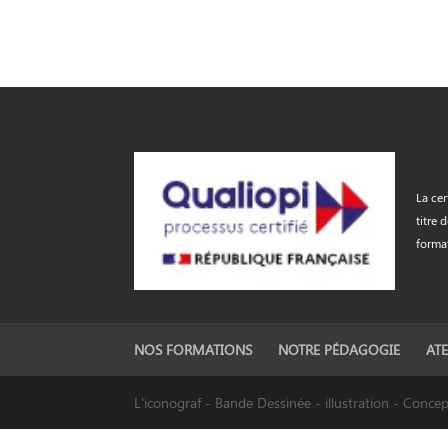
La cer
titre 
forma
NOS FORMATIONS
NOTRE PÉDAGOGIE
ATE
L'iconograf - Bande Dessinée - illustration - Conc